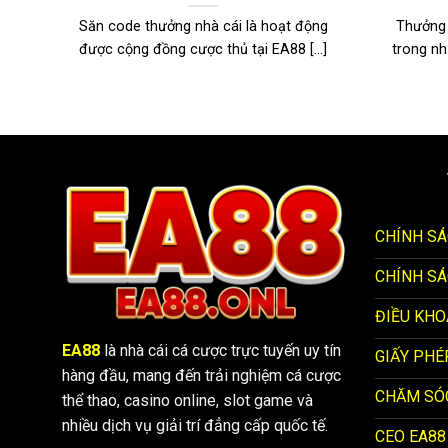
về
Săn code thưởng nhà cái là hoạt động
Thưởng 
Hàng trăm game slot đến từ các nhà phát hành uy t
.]
được cộng đồng cược thủ tại EA88 [...]
trong nh
Chủ đề phong phú, hiệu ứng sống động, dễ tham gi
Jackpot tích lũy với cơ hội săn thưởng giá trị lớn.
Bắn cá
Đồ họa 3D đẹp mắt, âm thanh chân thực.
Nhiều phòng chơi và cấp độ phù hợp cho người mới
CHÍNH SÁ
Hệ thống boss, vật phẩm và phần thưởng đa dạng.
CHÍNH SÁ
Đá gà
ĐIỀU KHO
Phát sóng trực tiếp các trận đấu chất lượng cao.
EA88
là nhà cái cá cược trực tuyến uy tín
GIẤY PHÉ
hàng đầu, mang đến trải nghiệm cá cược
Cập nhật tỷ lệ cược nhanh chóng và minh bạch.
CHĂM SÓ
thể thao, casino online, slot game và
Nhiều hình thức đặt cược, mang đến trải nghiệm hấ
nhiều dịch vụ giải trí đẳng cấp quốc tế.
CEO EA88