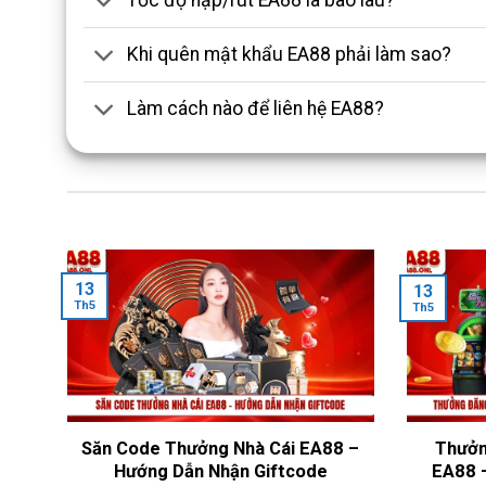
Tốc độ nạp/rút EA88 là bao lâu?
EA88 hiện cung cấp những sản p
Khi quên mật khẩu EA88 phải làm sao?
EA88 cung cấp đa dạng sản phẩm giải trí gồm
casino
Làm cách nào để liên hệ EA88?
Casino trực tuyến
Trải nghiệm casino live với dealer chia bài trực tiếp
Đa dạng trò chơi: Baccarat, Blackjack, Roulette, Si
Hình ảnh HD sắc nét, tỷ lệ cược cạnh tranh và thao
13
13
Thể thao
Th5
Th5
Cập nhật kèo cược trước trận và trực tiếp liên tục.
Đầy đủ các môn như bóng đá, bóng rổ, tennis, bón
Nhiều loại kèo hấp dẫn cùng tỷ lệ trả thưởng cao.
Săn Code Thưởng Nhà Cái EA88 –
Thưởn
t
Hướng Dẫn Nhận Giftcode
EA88 
Nổ hũ