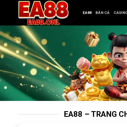
EA88
BẮN CÁ
CASIN
EA88 – TRANG C