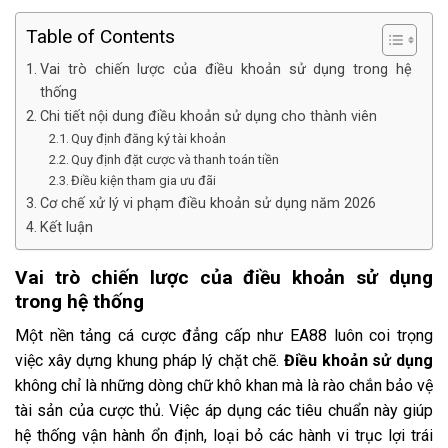
Table of Contents
Vai trò chiến lược của điều khoản sử dụng trong hệ
thống
Chi tiết nội dung điều khoản sử dụng cho thành viên
Quy định đăng ký tài khoản
Quy định đặt cược và thanh toán tiền
Điều kiện tham gia ưu đãi
Cơ chế xử lý vi phạm điều khoản sử dụng năm 2026
Kết luận
Vai trò chiến lược của điều khoản sử dụng
trong hệ thống
Một nền tảng cá cược đẳng cấp như EA88 luôn coi trọng
việc xây dựng khung pháp lý chặt chẽ.
Điều khoản sử dụng
không chỉ là những dòng chữ khô khan mà là rào chắn bảo vệ
tài sản của cược thủ. Việc áp dụng các tiêu chuẩn này giúp
hệ thống vận hành ổn định, loại bỏ các hành vi trục lợi trái