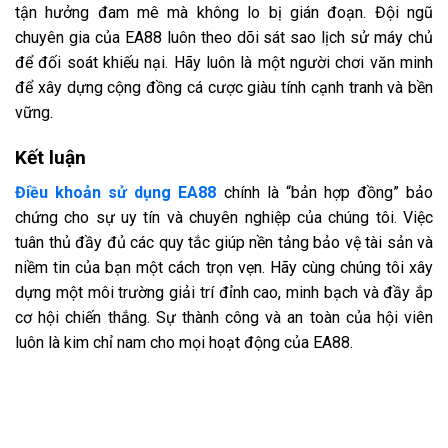
tận hưởng đam mê mà không lo bị gián đoạn. Đội ngũ
chuyên gia của EA88 luôn theo dõi sát sao lịch sử máy chủ
để đối soát khiếu nại. Hãy luôn là một người chơi văn minh
để xây dựng cộng đồng cá cược giàu tính cạnh tranh và bền
vững.
Kết luận
Điều khoản sử dụng EA88
chính là “bản hợp đồng” bảo
chứng cho sự uy tín và chuyên nghiệp của chúng tôi. Việc
tuân thủ đầy đủ các quy tắc giúp nền tảng bảo vệ tài sản và
niềm tin của bạn một cách trọn vẹn. Hãy cùng chúng tôi xây
dựng một môi trường giải trí đỉnh cao, minh bạch và đầy ắp
cơ hội chiến thắng. Sự thành công và an toàn của hội viên
luôn là kim chỉ nam cho mọi hoạt động của EA88.